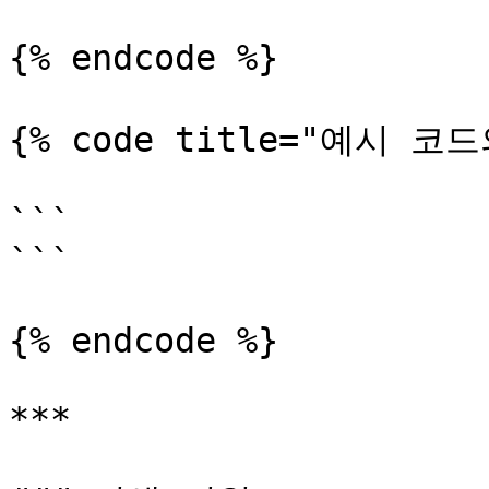
{% endcode %}

{% code title="예시 코드
```

```

{% endcode %}

***
