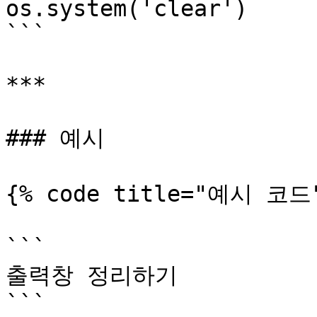
os.system('clear')

```

***

### 예시

{% code title="예시 코드"
```

출력창 정리하기

```
